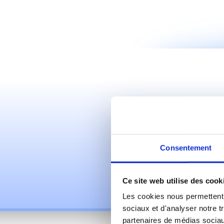
Technologi
Nous sommes 
développement 
l'intelligence 
développer d
architecture
Consentement
innovantes.
Ce site web utilise des cook
Les cookies nous permettent d
sociaux et d'analyser notre t
partenaires de médias sociaux