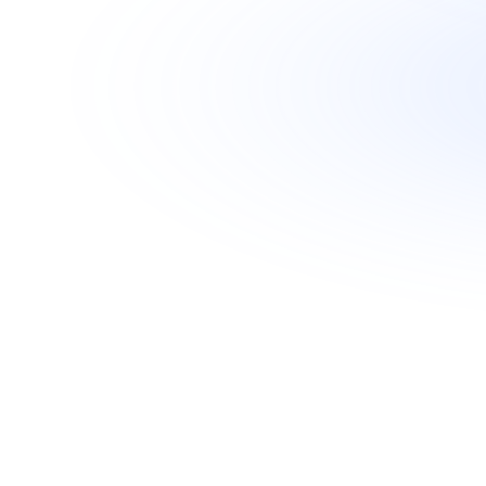
Conception & PO
2
Développement
3
Déploiement & Fo
4
Support & Évoluti
5