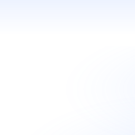
Applications IA
Développement de SaaS, applications 
métiers, logiciels et outils autour de l'IA
Analyse des besoi
1