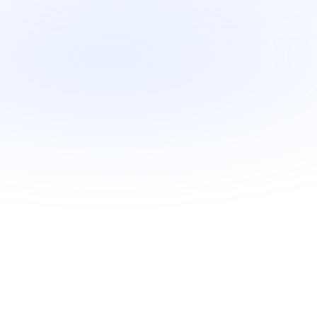
C
Design de la solution et validation sur
Création de la solution avec méthodol
rmation
Mise en production progressive avec
on
Maintenance, optimisation et nouvell