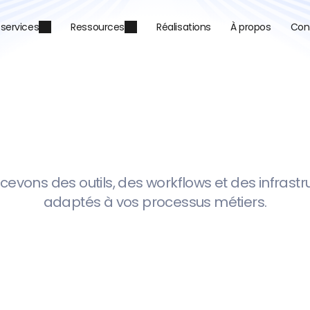
 services
Ressources
Réalisations
À propos
Con
m
A
u
n
u
o
o
e
s
s
t
r
l
i
I
evons des outils, des workflows et des infrastru
adaptés à vos processus métiers.
Discuter de votre projet