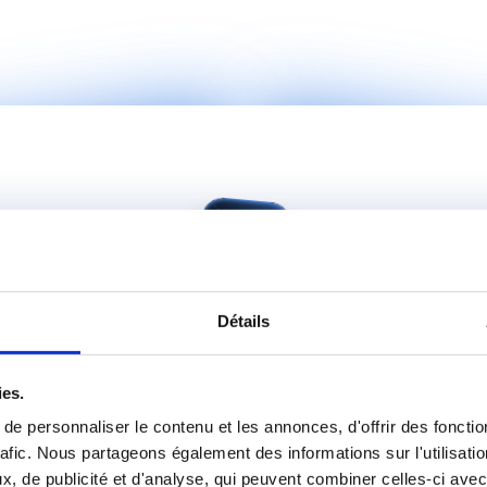
es de pointe
une agence de 
Cette approche nous
rapid
ent et à
scalabilité op
2.0 qui utilise 
artificielle pour concevoir et 
es solutions avec une 
Vous avez un projet IA en tête ?
 et des technologies 
ales.
Discutons-en ensemble et voyons comment nous pouvons 
Détails
vous accompagner.
Échanger sur votre projet
ies.
e personnaliser le contenu et les annonces, d'offrir des fonctio
rafic. Nous partageons également des informations sur l'utilisati
, de publicité et d'analyse, qui peuvent combiner celles-ci avec