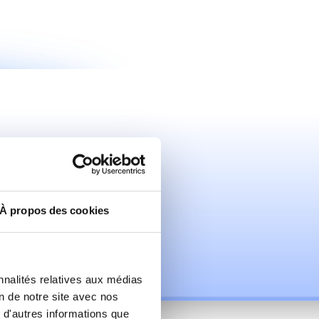
 perm
em
 m
tim
et de 
répondre à vos projets beaucoup plus 
oindre coût, tout en 
garantissant une qualité et une 
À propos des cookies
nnalités relatives aux médias
on de notre site avec nos
 d'autres informations que