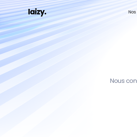
laizy.
Nos
S
Nous conc