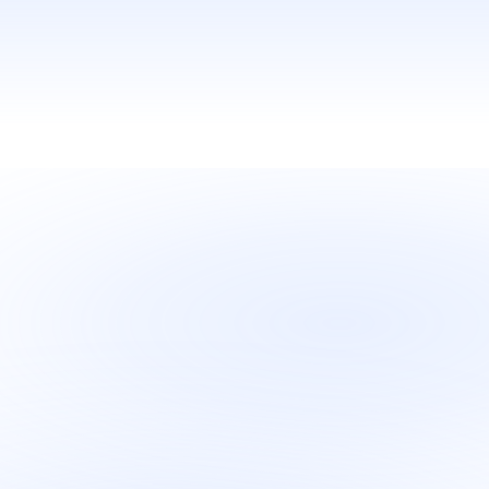
Système prédictif
Régression, arbres de décision, modèles de 
séries temporelles, clustering
ns
Audit approfondi de vos processus et 