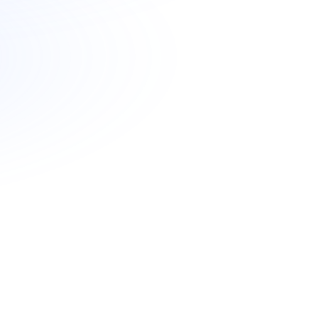
 un périmètre restreint
ogie agile et validations
 formation des équipes
es fonctionnalités