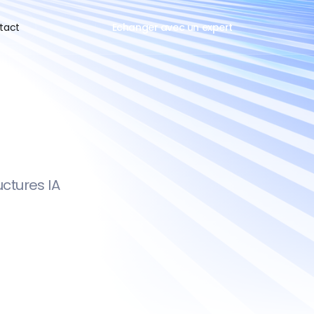
tact
Echanger avec un expert
u
e
r
ctures IA 