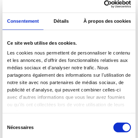
Infrastructure data unifiant 15+ sources de
données pour alimenter les outils BI et les
modèles d'IA de l'entreprise
Consentement
Détails
À propos des cookies
Ce site web utilise des cookies.
Les cookies nous permettent de personnaliser le contenu
et les annonces, d'offrir des fonctionnalités relatives aux
médias sociaux et d'analyser notre trafic. Nous
partageons également des informations sur l'utilisation de
COLLECTIVITÉ
notre site avec nos partenaires de médias sociaux, de
Workflow d'extraction
publicité et d'analyse, qui peuvent combiner celles-ci
Automatisation de l'extraction d'informations
avec d'autres informations que vous leur avez fournies
par IA avec transfert vers les logiciels métiers et
ou qu'ils ont collectées lors de votre utilisation de leurs
génération de rapports d'analyse comparatifs
services.
Sélection
Nécessaires
du
consentement