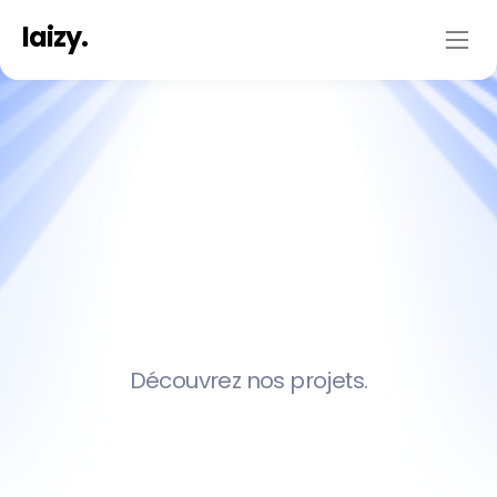
laizy.
N
o
s
a
a
n
o
é
s
s
r
t
l
i
i
Découvrez nos projets.