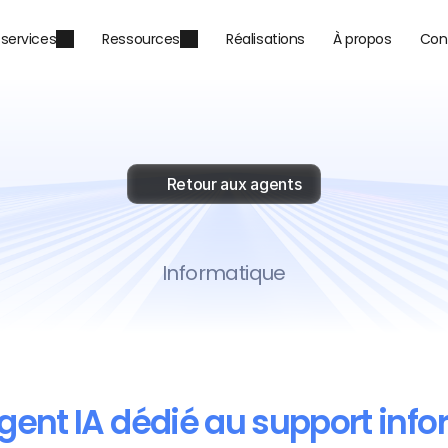
 services
Ressources
Réalisations
À propos
Con
Retour aux agents
upport
Informatiq
Informatique
gent IA dédié au support info