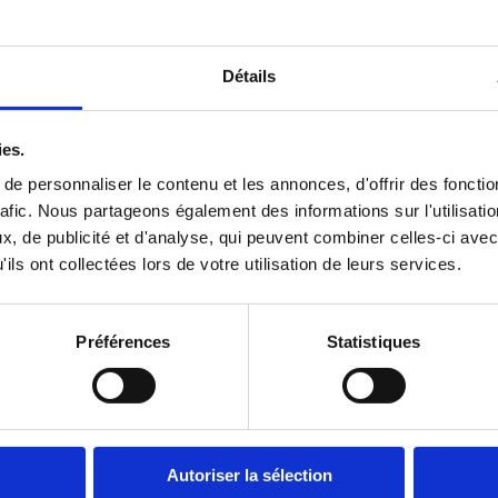
Pour une efficacité optimale, 
ajoutez votre docume
cédures internes, fiches outils, consignes de sécurité, 
Détails
soins spécifiques de votre entreprise
.
tre environnement
ies.
agent en intégrant les trois éléments présents sur c
e personnaliser le contenu et les annonces, d'offrir des fonctio
rafic. Nous partageons également des informations sur l'utilisati
, de publicité et d'analyse, qui peuvent combiner celles-ci avec
ils ont collectées lors de votre utilisation de leurs services.
igurer un Agent ici.
oyer ici.
Préférences
Statistiques
Autoriser la sélection