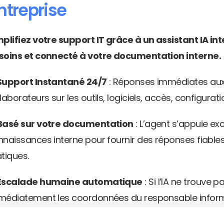
ntreprise
plifiez votre support IT grâce à un assistant IA int
soins et connecté à votre documentation interne.
Support Instantané 24/7
 : Réponses immédiates aux
laborateurs sur les outils, logiciels, accès, configurat
Basé sur votre documentation
 : L’agent s’appuie ex
naissances interne pour fournir des réponses fiable
tiques.
Escalade humaine automatique
 : Si l’IA ne trouve p
édiatement les coordonnées du responsable informatique
mande à parler à un humain.