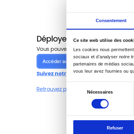
👉 
pro
Consentement
be
Déployer cet Agent sur vo
Ce site web utilise des cook
Vous pouvez facilement configurer cet 
Les cookies nous permettent d
sociaux et d'analyser notre t
Accéder aux ressources
partenaires de médias sociaux
vous leur avez fournies ou qu'
Suivez notre tutoriel vidéo pour conf
Sélection
Retrouvez plus d'Agents prêt à être dépl
Nécessaires
du
consentement
Refuser